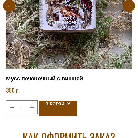
Мусс печеночный с вишней
П
р.
350
В КОРЗИНУ
КАК ОФОРМИТЬ ЗАКАЗ